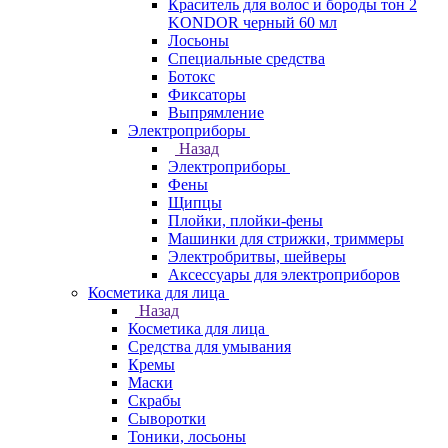
Краситель для волос и бороды тон 2
KONDOR черный 60 мл
Лосьоны
Специальные средства
Ботокс
Фиксаторы
Выпрямление
Электроприборы
Назад
Электроприборы
Фены
Щипцы
Плойки, плойки-фены
Машинки для стрижки, триммеры
Электробритвы, шейверы
Аксессуары для электроприборов
Косметика для лица
Назад
Косметика для лица
Средства для умывания
Кремы
Маски
Скрабы
Сыворотки
Тоники, лосьоны