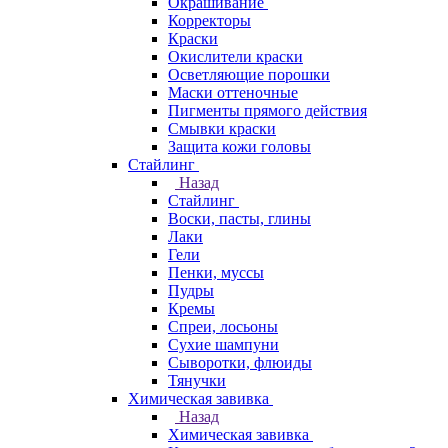
Окрашивание
Корректоры
Краски
Окислители краски
Осветляющие порошки
Маски оттеночные
Пигменты прямого действия
Смывки краски
Защита кожи головы
Стайлинг
Назад
Стайлинг
Воски, пасты, глины
Лаки
Гели
Пенки, муссы
Пудры
Кремы
Спреи, лосьоны
Сухие шампуни
Сыворотки, флюиды
Тянучки
Химическая завивка
Назад
Химическая завивка