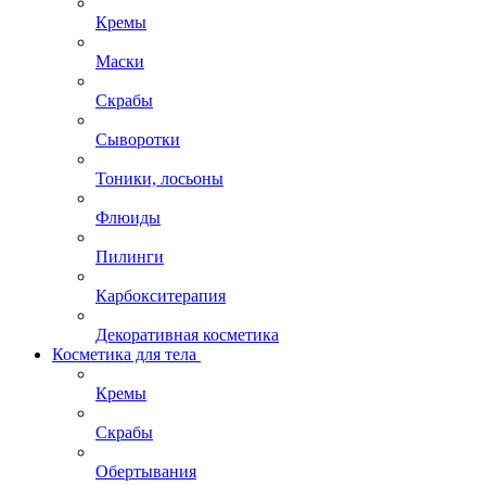
Кремы
Маски
Скрабы
Сыворотки
Тоники, лосьоны
Флюиды
Пилинги
Карбокситерапия
Декоративная косметика
Косметика для тела
Кремы
Скрабы
Обертывания