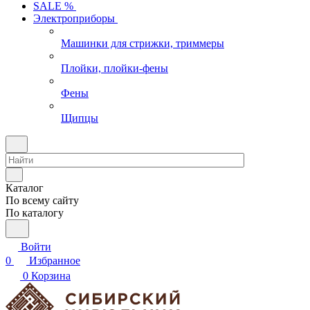
SALE %
Электроприборы
Машинки для стрижки, триммеры
Плойки, плойки-фены
Фены
Щипцы
Каталог
По всему сайту
По каталогу
Войти
0
Избранное
0
Корзина