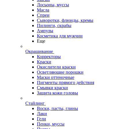
Лосьоны, муссы
Масла
Спреи
Сыворотки, флюиды, кремы
Пилинги, скрабы
Ампулы
Косметика для мужчин
Еще
Окрашивание
Корректоры
Краски
Окислители краски
Осветляющие порошки
Маски оттеночные
Пигменты прямого действия
Смывки краски
Защита кожи головы
Стайлинг
Воски, пасты, глины
Лаки
Гели
Пенки, муссы