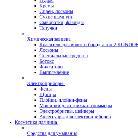
Пудры
Кремы
Спреи, лосьоны
Сухие шампуни
Сыворотки, флюиды
Тянучки
Химическая завивка
Краситель для волос и бороды тон 2 KONDO
Лосьоны
Специальные средства
Ботокс
Фиксаторы
Выпрямление
Электроприборы
Фены
Щипцы
Плойки, плойки-фены
Машинки для стрижки, триммеры
Электробритвы, шейверы
Аксессуары для электроприборов
Косметика для лица
Средства для умывания