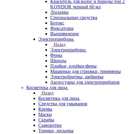
Краситель для волос и бороды тон 2
KONDOR черный 60 мл
Лосьоны
Специальные средства
Ботокс
Фиксаторы
Выпрямление
Электроприборы
Назад
Электроприборы
Фены
Щипцы
Плойки, плойки-фены
Машинки для стрижки, триммеры
Электробритвы, шейверы
Аксессуары для электроприборов
Косметика для лица
Назад
Косметика для лица
Средства для умывания
Кремы
Маски
Скрабы
Сыворотки
Тоники, лосьоны