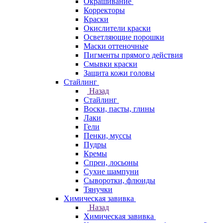
Окрашивание
Корректоры
Краски
Окислители краски
Осветляющие порошки
Маски оттеночные
Пигменты прямого действия
Смывки краски
Защита кожи головы
Стайлинг
Назад
Стайлинг
Воски, пасты, глины
Лаки
Гели
Пенки, муссы
Пудры
Кремы
Спреи, лосьоны
Сухие шампуни
Сыворотки, флюиды
Тянучки
Химическая завивка
Назад
Химическая завивка