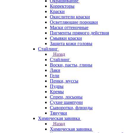
Окрашивание
Корректоры
Краски
Окислители краски
Осветляющие порошки
Маски оттеночные
Пигменты прямого действия
Смывки краски
Защита кожи головы
Стайлинг
Назад
Стайлинг
Воски, пасты, глины
Лаки
Гели
Пенки, муссы
Пудры
Кремы
Спреи, лосьоны
Сухие шампуни
Сыворотки, флюиды
Тянучки
Химическая завивка
Назад
Химическая завивка