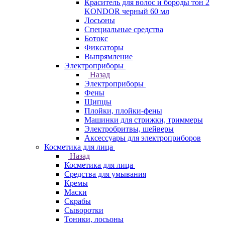
Краситель для волос и бороды тон 2
KONDOR черный 60 мл
Лосьоны
Специальные средства
Ботокс
Фиксаторы
Выпрямление
Электроприборы
Назад
Электроприборы
Фены
Щипцы
Плойки, плойки-фены
Машинки для стрижки, триммеры
Электробритвы, шейверы
Аксессуары для электроприборов
Косметика для лица
Назад
Косметика для лица
Средства для умывания
Кремы
Маски
Скрабы
Сыворотки
Тоники, лосьоны