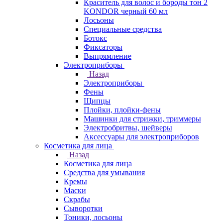
Краситель для волос и бороды тон 2
KONDOR черный 60 мл
Лосьоны
Специальные средства
Ботокс
Фиксаторы
Выпрямление
Электроприборы
Назад
Электроприборы
Фены
Щипцы
Плойки, плойки-фены
Машинки для стрижки, триммеры
Электробритвы, шейверы
Аксессуары для электроприборов
Косметика для лица
Назад
Косметика для лица
Средства для умывания
Кремы
Маски
Скрабы
Сыворотки
Тоники, лосьоны