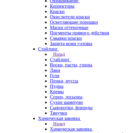
Окрашивание
Корректоры
Краски
Окислители краски
Осветляющие порошки
Маски оттеночные
Пигменты прямого действия
Смывки краски
Защита кожи головы
Стайлинг
Назад
Стайлинг
Воски, пасты, глины
Лаки
Гели
Пенки, муссы
Пудры
Кремы
Спреи, лосьоны
Сухие шампуни
Сыворотки, флюиды
Тянучки
Химическая завивка
Назад
Химическая завивка