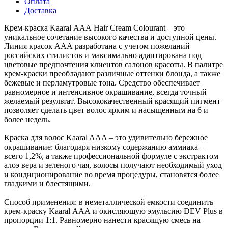
Оплата
Доставка
Крем-краска Kaaral ААА Hair Cream Colourant – это
уникальное сочетание высокого качества и доступной цены.
Линия красок ААА разработана с учетом пожеланий
российских стилистов и максимально адаптирована под
цветовые предпочтения клиентов салонов красоты. В палитре
крем-краски преобладают различные оттенки блонда, а также
бежевые и перламутровые тона. Средство обеспечивает
равномерное и интенсивное окрашивание, всегда точный
желаемый результат. Высококачественный красящий пигмент
позволяет сделать цвет волос ярким и насыщенным на 6 и
более недель.
Краска для волос Kaaral AAA – это удивительно бережное
окрашивание: благодаря низкому содержанию аммиака –
всего 1,2%, а также профессиональной формуле с экстрактом
алоэ вера и зеленого чая, волосы получают необходимый уход
и кондиционирование во время процедуры, становятся более
гладкими и блестящими.
Способ применения: в неметаллической емкости соединить
крем-краску Kaaral ААА и окисляющую эмульсию DEV Plus в
пропорции 1:1. Равномерно нанести красящую смесь на