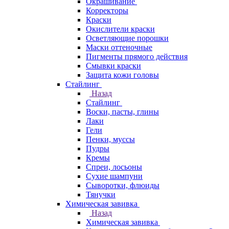
Окрашивание
Корректоры
Краски
Окислители краски
Осветляющие порошки
Маски оттеночные
Пигменты прямого действия
Смывки краски
Защита кожи головы
Стайлинг
Назад
Стайлинг
Воски, пасты, глины
Лаки
Гели
Пенки, муссы
Пудры
Кремы
Спреи, лосьоны
Сухие шампуни
Сыворотки, флюиды
Тянучки
Химическая завивка
Назад
Химическая завивка