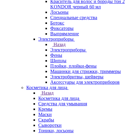
Краситель для волос и бороды тон 2
KONDOR черный 60 мл
Лосьоны
Специальные средства
Ботокс
Фиксаторы
Выпрямление
Электроприборы
Назад
Электроприборы
Фены
Щипцы
Плойки, плойки-фены
Машинки для стрижки, триммеры
Электробритвы, шейверы
Аксессуары для электроприборов
Косметика для лица
Назад
Косметика для лица
Средства для умывания
Кремы
Маски
Скрабы
Сыворотки
Тоники, лосьоны