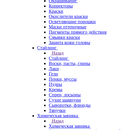
Окрашивание
Корректоры
Краски
Окислители краски
Осветляющие порошки
Маски оттеночные
Пигменты прямого действия
Смывки краски
Защита кожи головы
Стайлинг
Назад
Стайлинг
Воски, пасты, глины
Лаки
Гели
Пенки, муссы
Пудры
Кремы
Спреи, лосьоны
Сухие шампуни
Сыворотки, флюиды
Тянучки
Химическая завивка
Назад
Химическая завивка