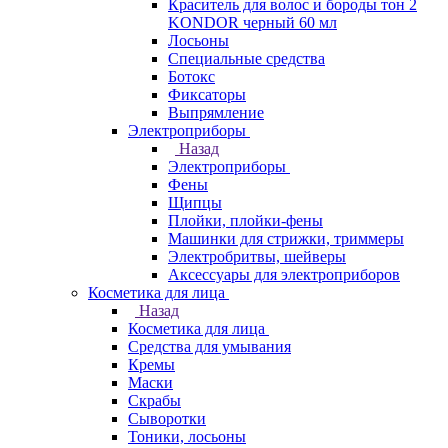
Краситель для волос и бороды тон 2
KONDOR черный 60 мл
Лосьоны
Специальные средства
Ботокс
Фиксаторы
Выпрямление
Электроприборы
Назад
Электроприборы
Фены
Щипцы
Плойки, плойки-фены
Машинки для стрижки, триммеры
Электробритвы, шейверы
Аксессуары для электроприборов
Косметика для лица
Назад
Косметика для лица
Средства для умывания
Кремы
Маски
Скрабы
Сыворотки
Тоники, лосьоны