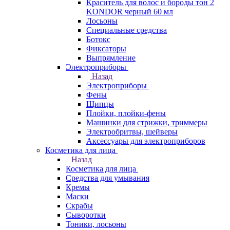
Краситель для волос и бороды тон 2
KONDOR черный 60 мл
Лосьоны
Специальные средства
Ботокс
Фиксаторы
Выпрямление
Электроприборы
Назад
Электроприборы
Фены
Щипцы
Плойки, плойки-фены
Машинки для стрижки, триммеры
Электробритвы, шейверы
Аксессуары для электроприборов
Косметика для лица
Назад
Косметика для лица
Средства для умывания
Кремы
Маски
Скрабы
Сыворотки
Тоники, лосьоны