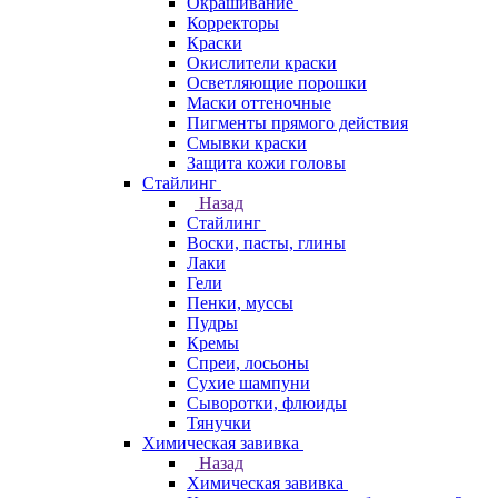
Окрашивание
Корректоры
Краски
Окислители краски
Осветляющие порошки
Маски оттеночные
Пигменты прямого действия
Смывки краски
Защита кожи головы
Стайлинг
Назад
Стайлинг
Воски, пасты, глины
Лаки
Гели
Пенки, муссы
Пудры
Кремы
Спреи, лосьоны
Сухие шампуни
Сыворотки, флюиды
Тянучки
Химическая завивка
Назад
Химическая завивка