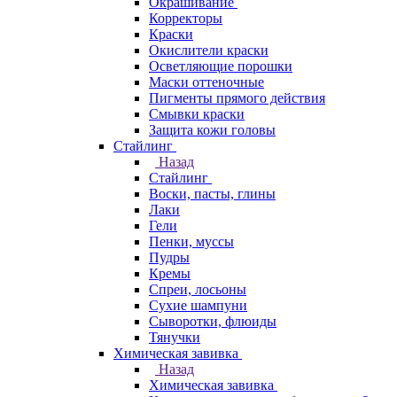
Окрашивание
Корректоры
Краски
Окислители краски
Осветляющие порошки
Маски оттеночные
Пигменты прямого действия
Смывки краски
Защита кожи головы
Стайлинг
Назад
Стайлинг
Воски, пасты, глины
Лаки
Гели
Пенки, муссы
Пудры
Кремы
Спреи, лосьоны
Сухие шампуни
Сыворотки, флюиды
Тянучки
Химическая завивка
Назад
Химическая завивка