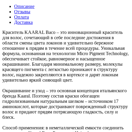
Описание
Отзывы
Оплата
Доставка
Краситель KAARAL Baco – это инновационный краситель
для волос, сочетающий в себе последние достижения в
области смены цвета локонов и удивительно бережное
отношение к прядям в течение всей процедуры. Уникальная
формула, основанная на технологии Micro Pigment Technology,
обеспечивает стойкое, равномерное и насыщенное
окрашивание. Благодаря минимальному размеру, молекулы
красящего пигмента с легкостью проникают в структуру
волос, надежно закрепляются в кортексе и дарят локонам
удивительно яркий сияющий цвет.
Окрашивание и уход – это основная концепция итальянского
бренда Kaaral. Поэтому состав краски обогащен
гидролизованным натуральным шелком – источником 17
аминокислот, которые достраивают поврежденный структуру
волос и придают прядям потрясающую гладкость, силу и
блеск.
Способ применения: в неметаллической емкости соединить