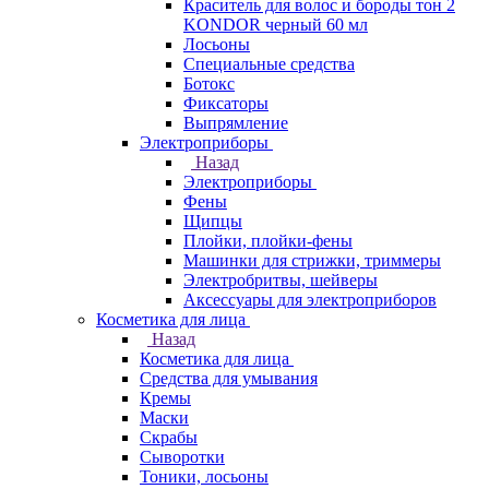
Краситель для волос и бороды тон 2
KONDOR черный 60 мл
Лосьоны
Специальные средства
Ботокс
Фиксаторы
Выпрямление
Электроприборы
Назад
Электроприборы
Фены
Щипцы
Плойки, плойки-фены
Машинки для стрижки, триммеры
Электробритвы, шейверы
Аксессуары для электроприборов
Косметика для лица
Назад
Косметика для лица
Средства для умывания
Кремы
Маски
Скрабы
Сыворотки
Тоники, лосьоны