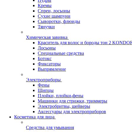
Пудры
Кремы
Спреи, лосьоны
Сухие шампуни
Сыворотки, флюиды
Тянучки
Химическая завивка
Краситель для волос и бороды тон 2 KONDO
Лосьоны
Специальные средства
Ботокс
Фиксаторы
Выпрямление
Электроприборы
Фены
Щипцы
Плойки, плойки-фены
Машинки для стрижки, триммеры
Электробритвы, шейверы
Аксессуары для электроприборов
Косметика для лица
Средства для умывания