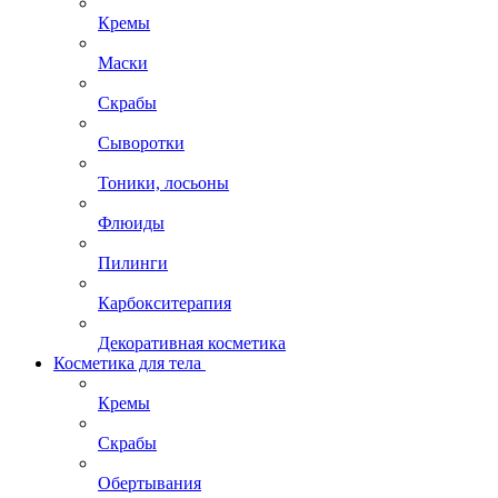
Кремы
Маски
Скрабы
Сыворотки
Тоники, лосьоны
Флюиды
Пилинги
Карбокситерапия
Декоративная косметика
Косметика для тела
Кремы
Скрабы
Обертывания