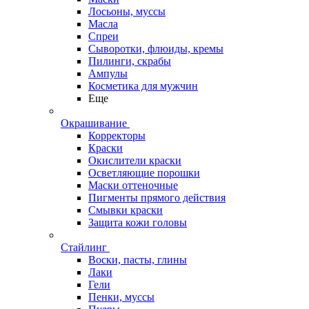
Лосьоны, муссы
Масла
Спреи
Сыворотки, флюиды, кремы
Пилинги, скрабы
Ампулы
Косметика для мужчин
Еще
Окрашивание
Корректоры
Краски
Окислители краски
Осветляющие порошки
Маски оттеночные
Пигменты прямого действия
Смывки краски
Защита кожи головы
Стайлинг
Воски, пасты, глины
Лаки
Гели
Пенки, муссы