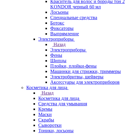
Краситель для волос и бороды тон 2
KONDOR черный 60 мл
Лосьоны
Специальные средства
Ботокс
Фиксаторы
Выпрямление
Электроприборы
Назад
Электроприборы
Фены
Щипцы
Плойки, плойки-фены
Машинки для стрижки, триммеры
Электробритвы, шейверы
Аксессуары для электроприборов
Косметика для лица
Назад
Косметика для лица
Средства для умывания
Кремы
Маски
Скрабы
Сыворотки
Тоники, лосьоны