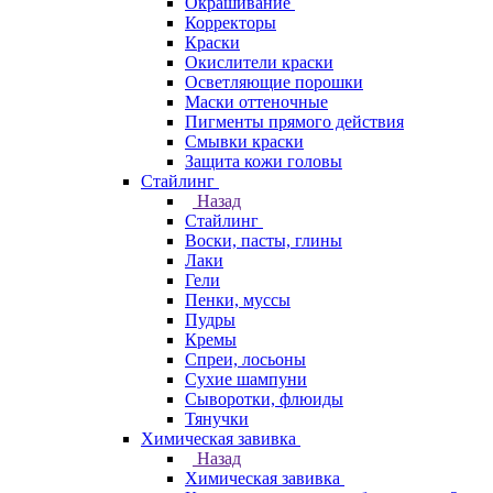
Окрашивание
Корректоры
Краски
Окислители краски
Осветляющие порошки
Маски оттеночные
Пигменты прямого действия
Смывки краски
Защита кожи головы
Стайлинг
Назад
Стайлинг
Воски, пасты, глины
Лаки
Гели
Пенки, муссы
Пудры
Кремы
Спреи, лосьоны
Сухие шампуни
Сыворотки, флюиды
Тянучки
Химическая завивка
Назад
Химическая завивка