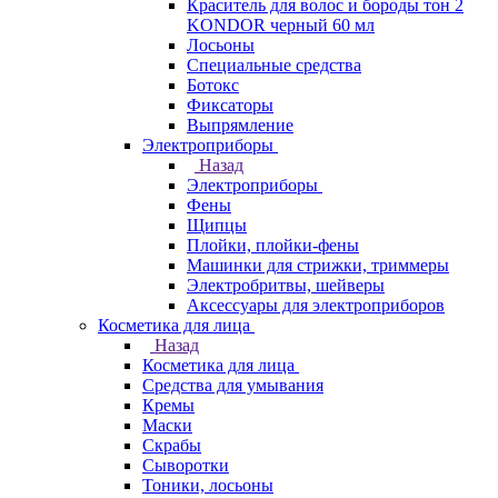
Краситель для волос и бороды тон 2
KONDOR черный 60 мл
Лосьоны
Специальные средства
Ботокс
Фиксаторы
Выпрямление
Электроприборы
Назад
Электроприборы
Фены
Щипцы
Плойки, плойки-фены
Машинки для стрижки, триммеры
Электробритвы, шейверы
Аксессуары для электроприборов
Косметика для лица
Назад
Косметика для лица
Средства для умывания
Кремы
Маски
Скрабы
Сыворотки
Тоники, лосьоны