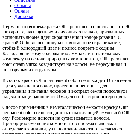
Описание
Отзывы
Оплата
Доставка
Перманентная крем-краска Ollin permanent color cream – это 96
шикарных, насыщенных и сияющих оттенков, призванных
воплощать любые идей окрашивания и колорирования. С
краской Ollin волосы получат равномерное окрашивание,
стойкий однородный цвет и полное покрытие седины.
Благодаря низкому содержанию аммиака и питательному
комплексу на основе природных компонентов, Ollin permanent
color cream мягко воздействует на волосы, не пересушивая и
не разрушая их структуры.
В состав краски Ollin permanent color cream входит D-пантенол
– для увлажнения волос, протеины пшеницы – для
укрепления и питания локонов и экстракт семян подсолнуха,
надежно защищающий от UV-лучей и быстрой потери цвета.
Способ применения: в неметаллической емкости краску Ollin
permanent color cream соединить с окисляющей эмульсией Ollin
oxy. Равномерно нанести на сухие немытые волосы.
Пропорцию смещения компонентов и время выдержки
определяется индивидуально в зависимости от желаемого