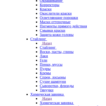
Окрашивание
Корректоры
Краски
Окислители краски
Осветляющие порошки
Маски оттеночные
Пигменты прямого действия
Смывки краски
Защита кожи головы
Стайлинг
Назад
Стайлинг
Воски, пасты, глины
Лаки
Гели
Пенки, муссы
Пудры
Кремы
Спреи, лосьоны
Сухие шампуни
Сыворотки, флюиды
Тянучки
Химическая завивка
Назад
Химическая завивка