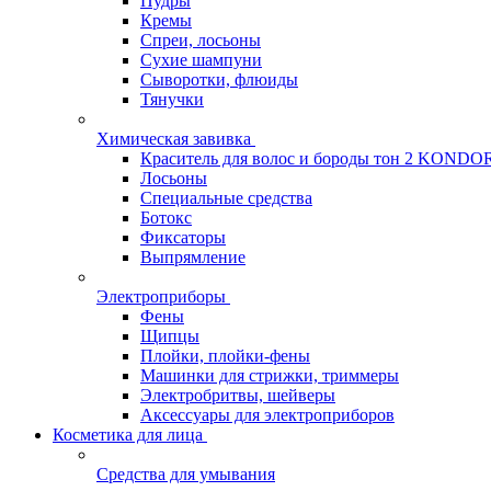
Пудры
Кремы
Спреи, лосьоны
Сухие шампуни
Сыворотки, флюиды
Тянучки
Химическая завивка
Краситель для волос и бороды тон 2 KONDO
Лосьоны
Специальные средства
Ботокс
Фиксаторы
Выпрямление
Электроприборы
Фены
Щипцы
Плойки, плойки-фены
Машинки для стрижки, триммеры
Электробритвы, шейверы
Аксессуары для электроприборов
Косметика для лица
Средства для умывания