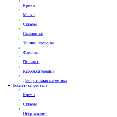
Кремы
Маски
Скрабы
Сыворотки
Тоники, лосьоны
Флюиды
Пилинги
Карбокситерапия
Декоративная косметика
Косметика для тела
Кремы
Скрабы
Обертывания