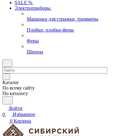
SALE %
Электроприборы
Машинки для стрижки, триммеры
Плойки, плойки-фены
Фены
Щипцы
Каталог
По всему сайту
По каталогу
Войти
0
Избранное
0
Корзина