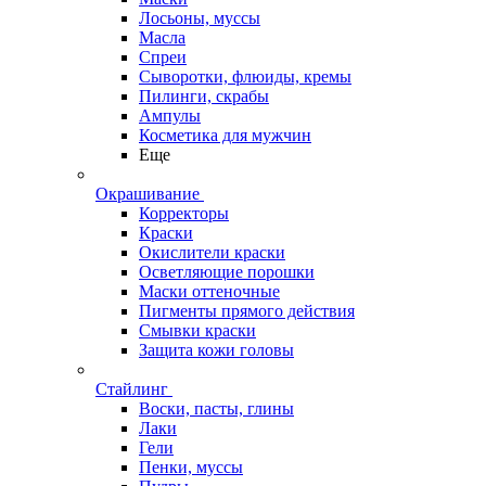
Лосьоны, муссы
Масла
Спреи
Сыворотки, флюиды, кремы
Пилинги, скрабы
Ампулы
Косметика для мужчин
Еще
Окрашивание
Корректоры
Краски
Окислители краски
Осветляющие порошки
Маски оттеночные
Пигменты прямого действия
Смывки краски
Защита кожи головы
Стайлинг
Воски, пасты, глины
Лаки
Гели
Пенки, муссы