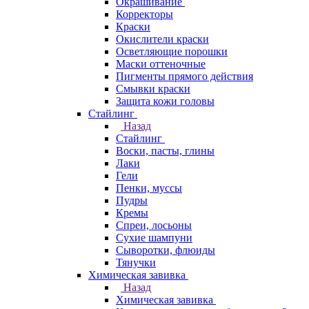
Окрашивание
Корректоры
Краски
Окислители краски
Осветляющие порошки
Маски оттеночные
Пигменты прямого действия
Смывки краски
Защита кожи головы
Стайлинг
Назад
Стайлинг
Воски, пасты, глины
Лаки
Гели
Пенки, муссы
Пудры
Кремы
Спреи, лосьоны
Сухие шампуни
Сыворотки, флюиды
Тянучки
Химическая завивка
Назад
Химическая завивка