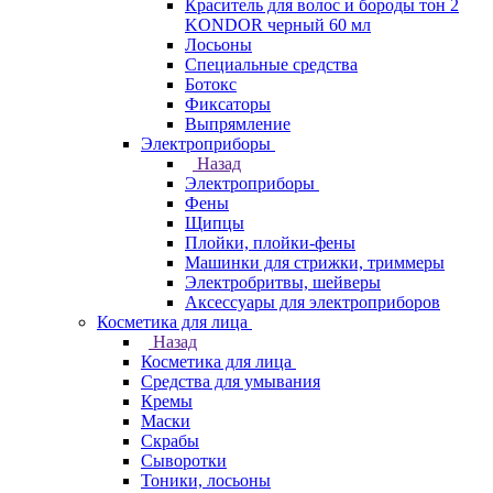
Краситель для волос и бороды тон 2
KONDOR черный 60 мл
Лосьоны
Специальные средства
Ботокс
Фиксаторы
Выпрямление
Электроприборы
Назад
Электроприборы
Фены
Щипцы
Плойки, плойки-фены
Машинки для стрижки, триммеры
Электробритвы, шейверы
Аксессуары для электроприборов
Косметика для лица
Назад
Косметика для лица
Средства для умывания
Кремы
Маски
Скрабы
Сыворотки
Тоники, лосьоны