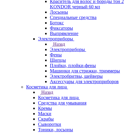
Краситель для волос и бороды тон 2
KONDOR черный 60 мл
Лосьоны
Специальные средства
Ботокс
Фиксаторы
Выпрямление
Электроприборы
Назад
Электроприборы
Фены
Щипцы
Плойки, плойки-фены
Машинки для стрижки, триммеры
Электробритвы, шейверы
Аксессуары для электроприборов
Косметика для лица
Назад
Косметика для лица
Средства для умывания
Кремы
Маски
Скрабы
Сыворотки
Тоники, лосьоны