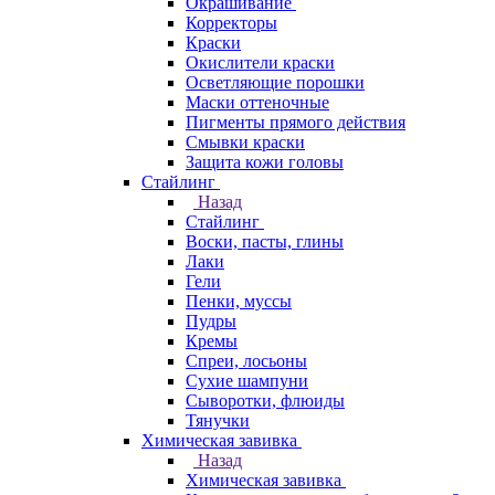
Окрашивание
Корректоры
Краски
Окислители краски
Осветляющие порошки
Маски оттеночные
Пигменты прямого действия
Смывки краски
Защита кожи головы
Стайлинг
Назад
Стайлинг
Воски, пасты, глины
Лаки
Гели
Пенки, муссы
Пудры
Кремы
Спреи, лосьоны
Сухие шампуни
Сыворотки, флюиды
Тянучки
Химическая завивка
Назад
Химическая завивка