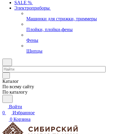
SALE %
Электроприборы
Машинки для стрижки, триммеры
Плойки, плойки-фены
Фены
Щипцы
Каталог
По всему сайту
По каталогу
Войти
0
Избранное
0
Корзина