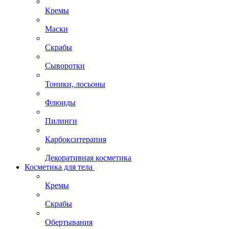
Кремы
Маски
Скрабы
Сыворотки
Тоники, лосьоны
Флюиды
Пилинги
Карбокситерапия
Декоративная косметика
Косметика для тела
Кремы
Скрабы
Обертывания