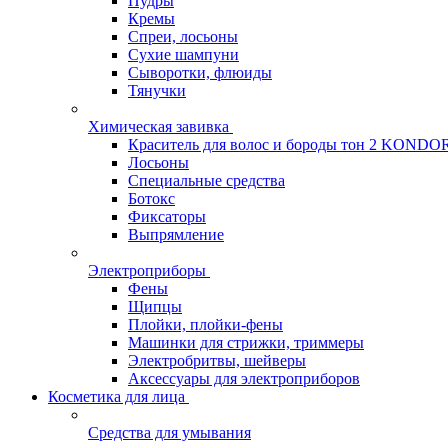
Пудры
Кремы
Спреи, лосьоны
Сухие шампуни
Сыворотки, флюиды
Тянучки
Химическая завивка
Краситель для волос и бороды тон 2 KONDO
Лосьоны
Специальные средства
Ботокс
Фиксаторы
Выпрямление
Электроприборы
Фены
Щипцы
Плойки, плойки-фены
Машинки для стрижки, триммеры
Электробритвы, шейверы
Аксессуары для электроприборов
Косметика для лица
Средства для умывания