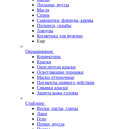
Лосьоны, муссы
Масла
Спреи
Сыворотки, флюиды, кремы
Пилинги, скрабы
Ампулы
Косметика для мужчин
Еще
Окрашивание
Корректоры
Краски
Окислители краски
Осветляющие порошки
Маски оттеночные
Пигменты прямого действия
Смывки краски
Защита кожи головы
Стайлинг
Воски, пасты, глины
Лаки
Гели
Пенки, муссы