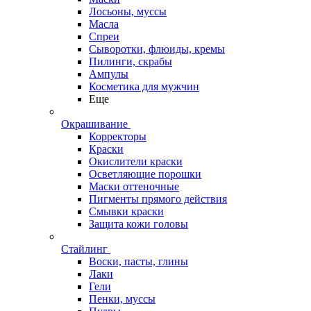
Лосьоны, муссы
Масла
Спреи
Сыворотки, флюиды, кремы
Пилинги, скрабы
Ампулы
Косметика для мужчин
Еще
Окрашивание
Корректоры
Краски
Окислители краски
Осветляющие порошки
Маски оттеночные
Пигменты прямого действия
Смывки краски
Защита кожи головы
Стайлинг
Воски, пасты, глины
Лаки
Гели
Пенки, муссы