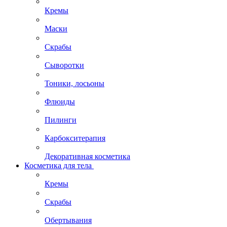
Кремы
Маски
Скрабы
Сыворотки
Тоники, лосьоны
Флюиды
Пилинги
Карбокситерапия
Декоративная косметика
Косметика для тела
Кремы
Скрабы
Обертывания