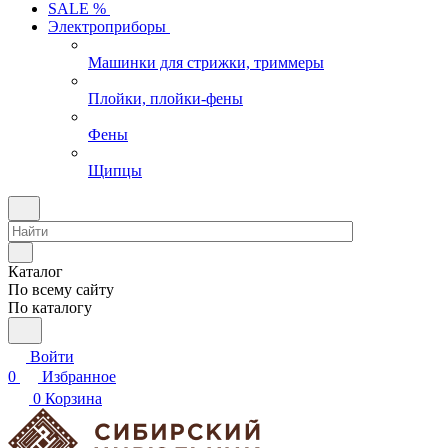
SALE %
Электроприборы
Машинки для стрижки, триммеры
Плойки, плойки-фены
Фены
Щипцы
Каталог
По всему сайту
По каталогу
Войти
0
Избранное
0
Корзина