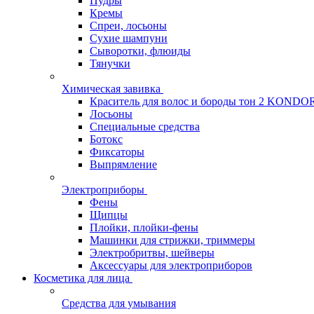
Пудры
Кремы
Спреи, лосьоны
Сухие шампуни
Сыворотки, флюиды
Тянучки
Химическая завивка
Краситель для волос и бороды тон 2 KONDO
Лосьоны
Специальные средства
Ботокс
Фиксаторы
Выпрямление
Электроприборы
Фены
Щипцы
Плойки, плойки-фены
Машинки для стрижки, триммеры
Электробритвы, шейверы
Аксессуары для электроприборов
Косметика для лица
Средства для умывания