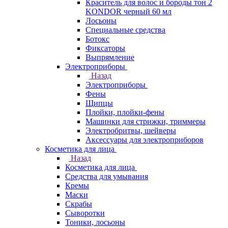
Краситель для волос и бороды тон 2
KONDOR черный 60 мл
Лосьоны
Специальные средства
Ботокс
Фиксаторы
Выпрямление
Электроприборы
Назад
Электроприборы
Фены
Щипцы
Плойки, плойки-фены
Машинки для стрижки, триммеры
Электробритвы, шейверы
Аксессуары для электроприборов
Косметика для лица
Назад
Косметика для лица
Средства для умывания
Кремы
Маски
Скрабы
Сыворотки
Тоники, лосьоны