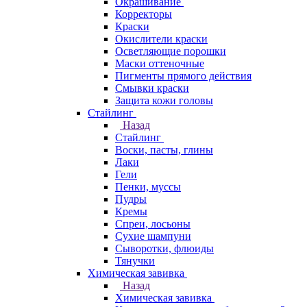
Окрашивание
Корректоры
Краски
Окислители краски
Осветляющие порошки
Маски оттеночные
Пигменты прямого действия
Смывки краски
Защита кожи головы
Стайлинг
Назад
Стайлинг
Воски, пасты, глины
Лаки
Гели
Пенки, муссы
Пудры
Кремы
Спреи, лосьоны
Сухие шампуни
Сыворотки, флюиды
Тянучки
Химическая завивка
Назад
Химическая завивка