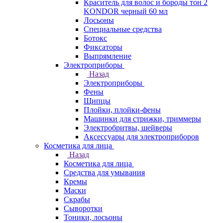
Краситель для волос и бороды тон 2
KONDOR черный 60 мл
Лосьоны
Специальные средства
Ботокс
Фиксаторы
Выпрямление
Электроприборы
Назад
Электроприборы
Фены
Щипцы
Плойки, плойки-фены
Машинки для стрижки, триммеры
Электробритвы, шейверы
Аксессуары для электроприборов
Косметика для лица
Назад
Косметика для лица
Средства для умывания
Кремы
Маски
Скрабы
Сыворотки
Тоники, лосьоны