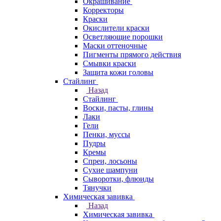
Окрашивание
Корректоры
Краски
Окислители краски
Осветляющие порошки
Маски оттеночные
Пигменты прямого действия
Смывки краски
Защита кожи головы
Стайлинг
Назад
Стайлинг
Воски, пасты, глины
Лаки
Гели
Пенки, муссы
Пудры
Кремы
Спреи, лосьоны
Сухие шампуни
Сыворотки, флюиды
Тянучки
Химическая завивка
Назад
Химическая завивка