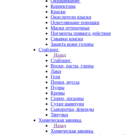
Окрашивание
Корректоры
Краски
Окислители краски
Осветляющие порошки
Маски оттеночные
Пигменты прямого действия
Смывки краски
Защита кожи головы
Стайлинг
Назад
Стайлинг
Воски, пасты, глины
Лаки
Гели
Пенки, муссы
Пудры
Кремы
Спреи, лосьоны
Сухие шампуни
Сыворотки, флюиды
Тянучки
Химическая завивка
Назад
Химическая завивка