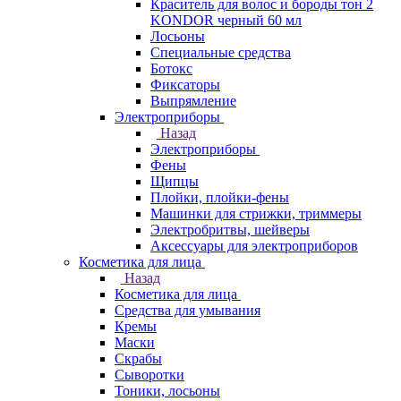
Краситель для волос и бороды тон 2
KONDOR черный 60 мл
Лосьоны
Специальные средства
Ботокс
Фиксаторы
Выпрямление
Электроприборы
Назад
Электроприборы
Фены
Щипцы
Плойки, плойки-фены
Машинки для стрижки, триммеры
Электробритвы, шейверы
Аксессуары для электроприборов
Косметика для лица
Назад
Косметика для лица
Средства для умывания
Кремы
Маски
Скрабы
Сыворотки
Тоники, лосьоны