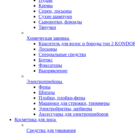
Пудры
Кремы
Спреи, лосьоны
Сухие шампуни
Сыворотки, флюиды
Тянучки
Химическая завивка
Краситель для волос и бороды тон 2 KONDO
Лосьоны
Специальные средства
Ботокс
Фиксаторы
Выпрямление
Электроприборы
Фены
Щипцы
Плойки, плойки-фены
Машинки для стрижки, триммеры
Электробритвы, шейверы
Аксессуары для электроприборов
Косметика для лица
Средства для умывания