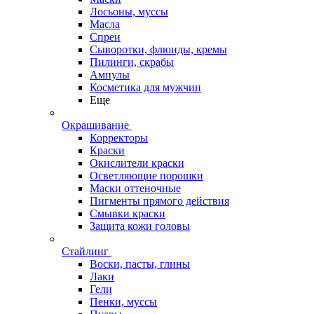
Лосьоны, муссы
Масла
Спреи
Сыворотки, флюиды, кремы
Пилинги, скрабы
Ампулы
Косметика для мужчин
Еще
Окрашивание
Корректоры
Краски
Окислители краски
Осветляющие порошки
Маски оттеночные
Пигменты прямого действия
Смывки краски
Защита кожи головы
Стайлинг
Воски, пасты, глины
Лаки
Гели
Пенки, муссы