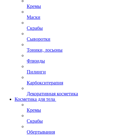
Кремы
Маски
Скрабы
Сыворотки
Тоники, лосьоны
Флюиды
Пилинги
Карбокситерапия
Декоративная косметика
Косметика для тела
Кремы
Скрабы
Обертывания