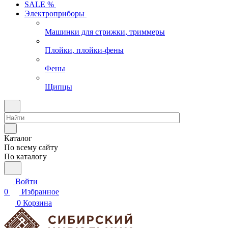
SALE %
Электроприборы
Машинки для стрижки, триммеры
Плойки, плойки-фены
Фены
Щипцы
Каталог
По всему сайту
По каталогу
Войти
0
Избранное
0
Корзина