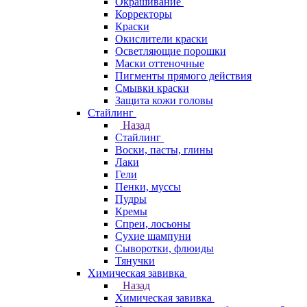
Окрашивание
Корректоры
Краски
Окислители краски
Осветляющие порошки
Маски оттеночные
Пигменты прямого действия
Смывки краски
Защита кожи головы
Стайлинг
Назад
Стайлинг
Воски, пасты, глины
Лаки
Гели
Пенки, муссы
Пудры
Кремы
Спреи, лосьоны
Сухие шампуни
Сыворотки, флюиды
Тянучки
Химическая завивка
Назад
Химическая завивка