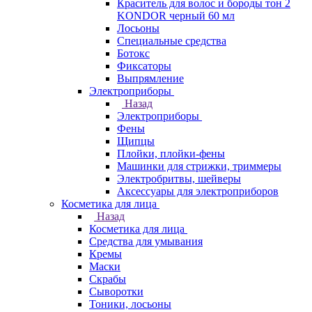
Краситель для волос и бороды тон 2
KONDOR черный 60 мл
Лосьоны
Специальные средства
Ботокс
Фиксаторы
Выпрямление
Электроприборы
Назад
Электроприборы
Фены
Щипцы
Плойки, плойки-фены
Машинки для стрижки, триммеры
Электробритвы, шейверы
Аксессуары для электроприборов
Косметика для лица
Назад
Косметика для лица
Средства для умывания
Кремы
Маски
Скрабы
Сыворотки
Тоники, лосьоны