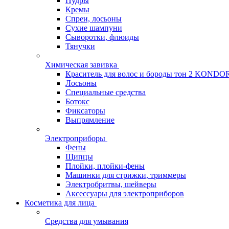
Пудры
Кремы
Спреи, лосьоны
Сухие шампуни
Сыворотки, флюиды
Тянучки
Химическая завивка
Краситель для волос и бороды тон 2 KONDO
Лосьоны
Специальные средства
Ботокс
Фиксаторы
Выпрямление
Электроприборы
Фены
Щипцы
Плойки, плойки-фены
Машинки для стрижки, триммеры
Электробритвы, шейверы
Аксессуары для электроприборов
Косметика для лица
Средства для умывания