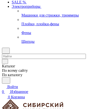
SALE %
Электроприборы
Машинки для стрижки, триммеры
Плойки, плойки-фены
Фены
Щипцы
Каталог
По всему сайту
По каталогу
Войти
0
Избранное
0
Корзина