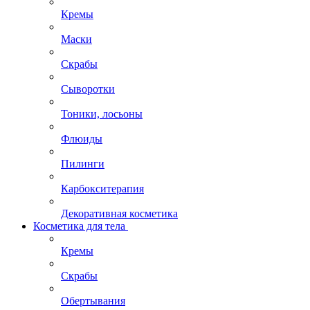
Кремы
Маски
Скрабы
Сыворотки
Тоники, лосьоны
Флюиды
Пилинги
Карбокситерапия
Декоративная косметика
Косметика для тела
Кремы
Скрабы
Обертывания