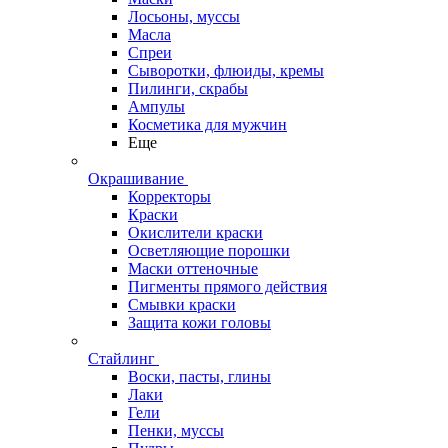
Лосьоны, муссы
Масла
Спреи
Сыворотки, флюиды, кремы
Пилинги, скрабы
Ампулы
Косметика для мужчин
Еще
Окрашивание
Корректоры
Краски
Окислители краски
Осветляющие порошки
Маски оттеночные
Пигменты прямого действия
Смывки краски
Защита кожи головы
Стайлинг
Воски, пасты, глины
Лаки
Гели
Пенки, муссы