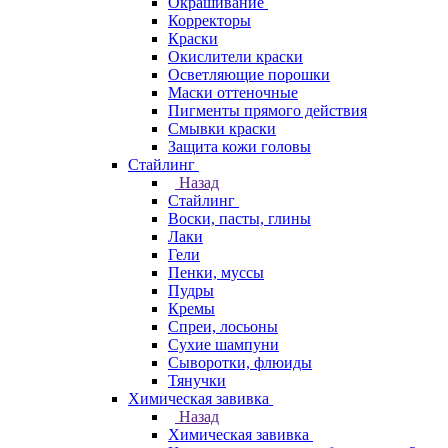
Окрашивание
Корректоры
Краски
Окислители краски
Осветляющие порошки
Маски оттеночные
Пигменты прямого действия
Смывки краски
Защита кожи головы
Стайлинг
Назад
Стайлинг
Воски, пасты, глины
Лаки
Гели
Пенки, муссы
Пудры
Кремы
Спреи, лосьоны
Сухие шампуни
Сыворотки, флюиды
Тянучки
Химическая завивка
Назад
Химическая завивка