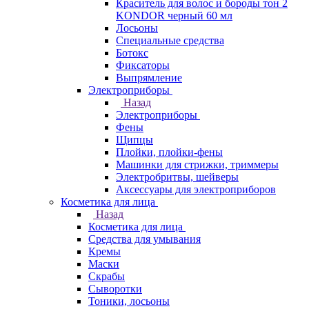
Краситель для волос и бороды тон 2
KONDOR черный 60 мл
Лосьоны
Специальные средства
Ботокс
Фиксаторы
Выпрямление
Электроприборы
Назад
Электроприборы
Фены
Щипцы
Плойки, плойки-фены
Машинки для стрижки, триммеры
Электробритвы, шейверы
Аксессуары для электроприборов
Косметика для лица
Назад
Косметика для лица
Средства для умывания
Кремы
Маски
Скрабы
Сыворотки
Тоники, лосьоны