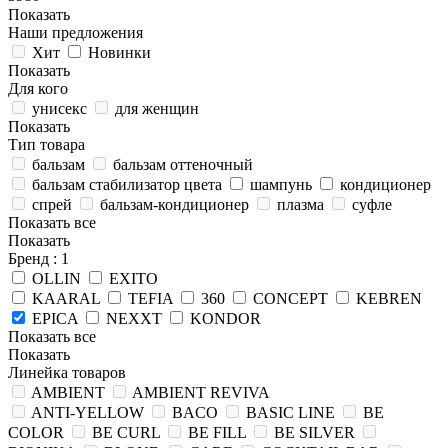
Показать
Наши предложения
Хит
Новинки
Показать
Для кого
унисекс
для женщин
Показать
Тип товара
бальзам
бальзам оттеночный
бальзам стабилизатор цвета
шампунь
кондиционер
спрей
бальзам-кондиционер
плазма
суфле
Показать все
Показать
Бренд
: 1
OLLIN
EXITO
KAARAL
TEFIA
360
CONCEPT
KEBREN
EPICA
NEXXT
KONDOR
Показать все
Показать
Линейка товаров
AMBIENT
AMBIENT REVIVA
ANTI-YELLOW
BACO
BASIC LINE
BE
COLOR
BE CURL
BE FILL
BE SILVER