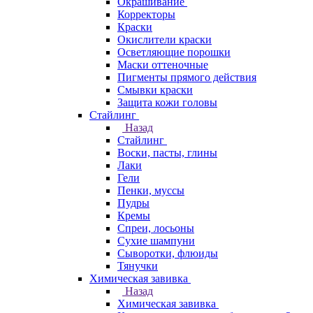
Окрашивание
Корректоры
Краски
Окислители краски
Осветляющие порошки
Маски оттеночные
Пигменты прямого действия
Смывки краски
Защита кожи головы
Стайлинг
Назад
Стайлинг
Воски, пасты, глины
Лаки
Гели
Пенки, муссы
Пудры
Кремы
Спреи, лосьоны
Сухие шампуни
Сыворотки, флюиды
Тянучки
Химическая завивка
Назад
Химическая завивка