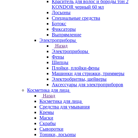
Краситель для волос и бороды тон 2
KONDOR черный 60 мл
Лосьоны
Специальные средства
Ботокс
Фиксаторы
Выпрямление
Электроприборы
Назад
Электроприборы
Фены
Щипцы
Плойки, плойки-фены
Машинки для стрижки, триммеры
Электробритвы, шейверы
Аксессуары для электроприборов
Косметика для лица
Назад
Косметика для лица
Средства для умывания
Кремы
Маски
Скрабы
Сыворотки
Тоники, лосьоны