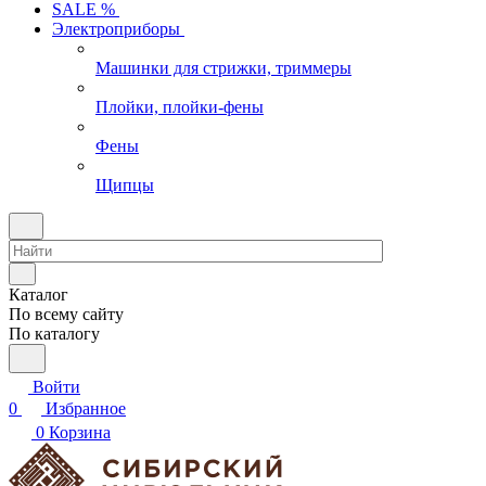
SALE %
Электроприборы
Машинки для стрижки, триммеры
Плойки, плойки-фены
Фены
Щипцы
Каталог
По всему сайту
По каталогу
Войти
0
Избранное
0
Корзина