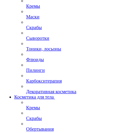
Кремы
Маски
Скрабы
Сыворотки
Тоники, лосьоны
Флюиды
Пилинги
Карбокситерапия
Декоративная косметика
Косметика для тела
Кремы
Скрабы
Обертывания