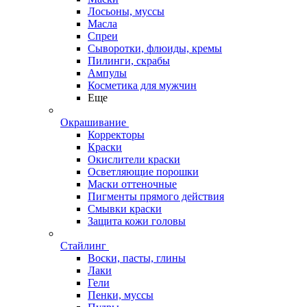
Лосьоны, муссы
Масла
Спреи
Сыворотки, флюиды, кремы
Пилинги, скрабы
Ампулы
Косметика для мужчин
Еще
Окрашивание
Корректоры
Краски
Окислители краски
Осветляющие порошки
Маски оттеночные
Пигменты прямого действия
Смывки краски
Защита кожи головы
Стайлинг
Воски, пасты, глины
Лаки
Гели
Пенки, муссы