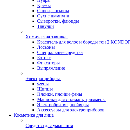
Пудры
Кремы
Спреи, лосьоны
Сухие шампуни
Сыворотки, флюиды
Тянучки
Химическая завивка
Краситель для волос и бороды тон 2 KONDO
Лосьоны
Специальные средства
Ботокс
Фиксаторы
Выпрямление
Электроприборы
Фены
Щипцы
Плойки, плойки-фены
Машинки для стрижки, триммеры
Электробритвы, шейверы
Аксессуары для электроприборов
Косметика для лица
Средства для умывания