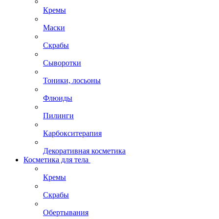
Кремы
Маски
Скрабы
Сыворотки
Тоники, лосьоны
Флюиды
Пилинги
Карбокситерапия
Декоративная косметика
Косметика для тела
Кремы
Скрабы
Обертывания