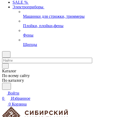
SALE %
Электроприборы
Машинки для стрижки, триммеры
Плойки, плойки-фены
Фены
Щипцы
Каталог
По всему сайту
По каталогу
Войти
0
Избранное
0
Корзина