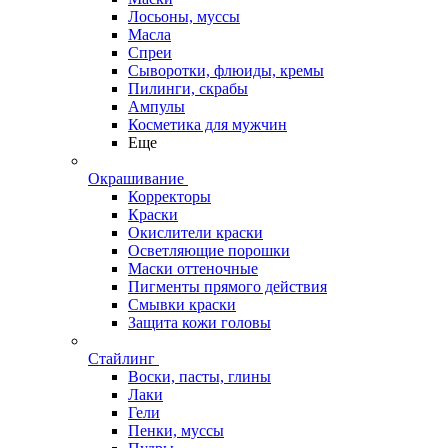
Лосьоны, муссы
Масла
Спреи
Сыворотки, флюиды, кремы
Пилинги, скрабы
Ампулы
Косметика для мужчин
Еще
Окрашивание
Корректоры
Краски
Окислители краски
Осветляющие порошки
Маски оттеночные
Пигменты прямого действия
Смывки краски
Защита кожи головы
Стайлинг
Воски, пасты, глины
Лаки
Гели
Пенки, муссы