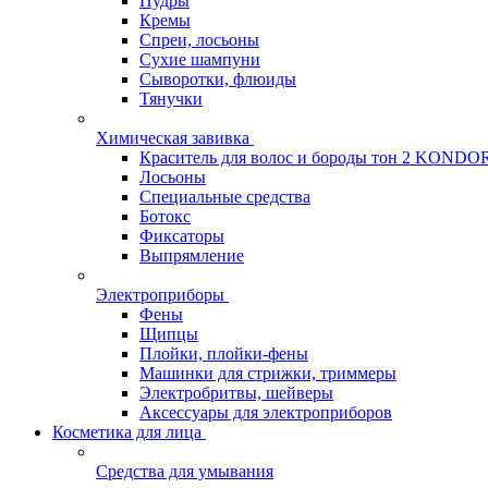
Пудры
Кремы
Спреи, лосьоны
Сухие шампуни
Сыворотки, флюиды
Тянучки
Химическая завивка
Краситель для волос и бороды тон 2 KONDO
Лосьоны
Специальные средства
Ботокс
Фиксаторы
Выпрямление
Электроприборы
Фены
Щипцы
Плойки, плойки-фены
Машинки для стрижки, триммеры
Электробритвы, шейверы
Аксессуары для электроприборов
Косметика для лица
Средства для умывания