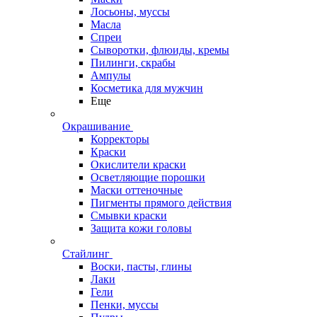
Лосьоны, муссы
Масла
Спреи
Сыворотки, флюиды, кремы
Пилинги, скрабы
Ампулы
Косметика для мужчин
Еще
Окрашивание
Корректоры
Краски
Окислители краски
Осветляющие порошки
Маски оттеночные
Пигменты прямого действия
Смывки краски
Защита кожи головы
Стайлинг
Воски, пасты, глины
Лаки
Гели
Пенки, муссы