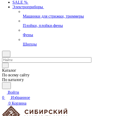
SALE %
Электроприборы
Машинки для стрижки, триммеры
Плойки, плойки-фены
Фены
Щипцы
Каталог
По всему сайту
По каталогу
Войти
0
Избранное
0
Корзина