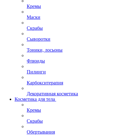
Кремы
Маски
Скрабы
Сыворотки
Тоники, лосьоны
Флюиды
Пилинги
Карбокситерапия
Декоративная косметика
Косметика для тела
Кремы
Скрабы
Обертывания