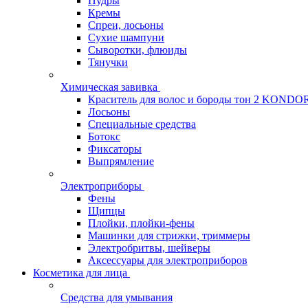
Пудры
Кремы
Спреи, лосьоны
Сухие шампуни
Сыворотки, флюиды
Тянучки
Химическая завивка
Краситель для волос и бороды тон 2 KONDO
Лосьоны
Специальные средства
Ботокс
Фиксаторы
Выпрямление
Электроприборы
Фены
Щипцы
Плойки, плойки-фены
Машинки для стрижки, триммеры
Электробритвы, шейверы
Аксессуары для электроприборов
Косметика для лица
Средства для умывания