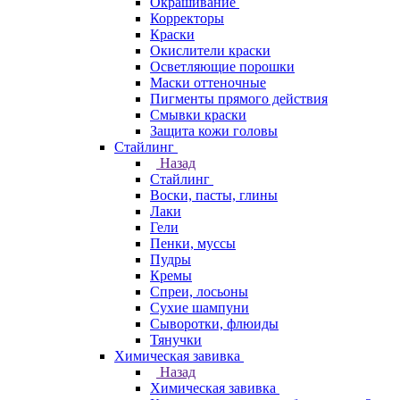
Окрашивание
Корректоры
Краски
Окислители краски
Осветляющие порошки
Маски оттеночные
Пигменты прямого действия
Смывки краски
Защита кожи головы
Стайлинг
Назад
Стайлинг
Воски, пасты, глины
Лаки
Гели
Пенки, муссы
Пудры
Кремы
Спреи, лосьоны
Сухие шампуни
Сыворотки, флюиды
Тянучки
Химическая завивка
Назад
Химическая завивка