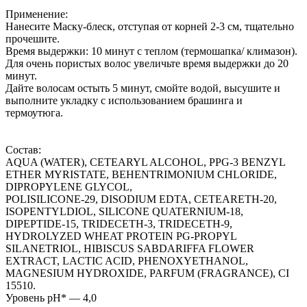
Применение:
Нанесите Маску-блеск, отступая от корней 2-3 см, тщательно
прочешите.
Время выдержки: 10 минут с теплом (термошапка/ климазон).
Для очень пористых волос увеличьте время выдержки до 20
минут.
Дайте волосам остыть 5 минут, смойте водой, высушите и
выполните укладку с использованием брашинга и
термоутюга.
Состав:
AQUA (WATER), CETEARYL ALCOHOL, PPG-3 BENZYL
ETHER MYRISTATE, BEHENTRIMONIUM CHLORIDE,
DIPROPYLENE GLYCOL,
POLISILICONE-29, DISODIUM EDTA, CETEARETH-20,
ISOPENTYLDIOL, SILICONE QUATERNIUM-18,
DIPEPTIDE-15, TRIDECETH-3, TRIDECETH-9,
HYDROLYZED WHEAT PROTEIN PG-PROPYL
SILANETRIOL, HIBISCUS SABDARIFFA FLOWER
EXTRACT, LACTIC ACID, PHENOXYETHANOL,
MAGNESIUM HYDROXIDE, PARFUM (FRAGRANCE), CI
15510.
Уровень pH* — 4,0