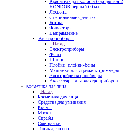
Краситель для волос и бороды тон 2
KONDOR черный 60 мл
Лосьоны
Специальные средства
Ботокс
Фиксаторы
Выпрямление
Электроприборы
Назад
Электроприборы
Фены
Щипцы
Плойки, плойки-фены
Машинки для стрижки, триммеры
Электробритвы, шейверы
Аксессуары для электроприборов
Косметика для лица
Назад
Косметика для лица
Средства для умывания
Кремы
Маски
Скрабы
Сыворотки
Тоники, лосьоны