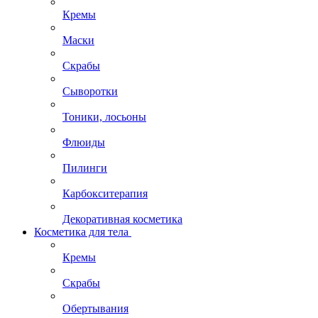
Кремы
Маски
Скрабы
Сыворотки
Тоники, лосьоны
Флюиды
Пилинги
Карбокситерапия
Декоративная косметика
Косметика для тела
Кремы
Скрабы
Обертывания