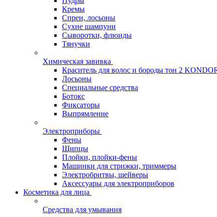
Пудры
Кремы
Спреи, лосьоны
Сухие шампуни
Сыворотки, флюиды
Тянучки
Химическая завивка
Краситель для волос и бороды тон 2 KONDO
Лосьоны
Специальные средства
Ботокс
Фиксаторы
Выпрямление
Электроприборы
Фены
Щипцы
Плойки, плойки-фены
Машинки для стрижки, триммеры
Электробритвы, шейверы
Аксессуары для электроприборов
Косметика для лица
Средства для умывания