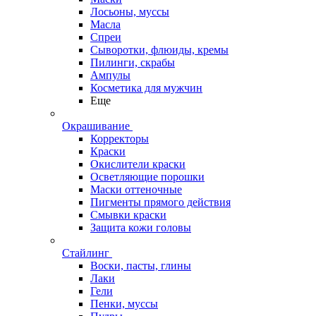
Лосьоны, муссы
Масла
Спреи
Сыворотки, флюиды, кремы
Пилинги, скрабы
Ампулы
Косметика для мужчин
Еще
Окрашивание
Корректоры
Краски
Окислители краски
Осветляющие порошки
Маски оттеночные
Пигменты прямого действия
Смывки краски
Защита кожи головы
Стайлинг
Воски, пасты, глины
Лаки
Гели
Пенки, муссы