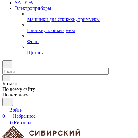
SALE %
Электроприборы
Машинки для стрижки, триммеры
Плойки, плойки-фены
Фены
Щипцы
Каталог
По всему сайту
По каталогу
Войти
0
Избранное
0
Корзина