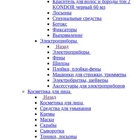
Краситель для волос и бороды тон 2
KONDOR черный 60 мл
Лосьоны
Специальные средства
Ботокс
Фиксаторы
Выпрямление
Электроприборы
Назад
Электроприборы
Фены
Щипцы
Плойки, плойки-фены
Машинки для стрижки, триммеры
Электробритвы, шейверы
Аксессуары для электроприборов
Косметика для лица
Назад
Косметика для лица
Средства для умывания
Кремы
Маски
Скрабы
Сыворотки
Тоники, лосьоны