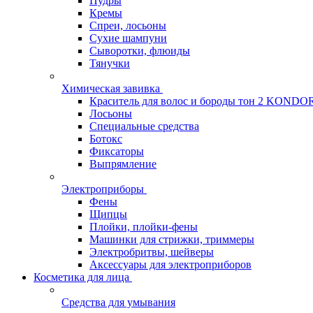
Пудры
Кремы
Спреи, лосьоны
Сухие шампуни
Сыворотки, флюиды
Тянучки
Химическая завивка
Краситель для волос и бороды тон 2 KONDO
Лосьоны
Специальные средства
Ботокс
Фиксаторы
Выпрямление
Электроприборы
Фены
Щипцы
Плойки, плойки-фены
Машинки для стрижки, триммеры
Электробритвы, шейверы
Аксессуары для электроприборов
Косметика для лица
Средства для умывания