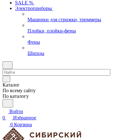
SALE %
Электроприборы
Машинки для стрижки, триммеры
Плойки, плойки-фены
Фены
Щипцы
Каталог
По всему сайту
По каталогу
Войти
0
Избранное
0
Корзина