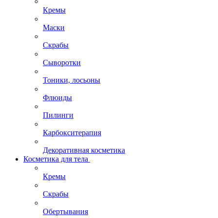
Кремы
Маски
Скрабы
Сыворотки
Тоники, лосьоны
Флюиды
Пилинги
Карбокситерапия
Декоративная косметика
Косметика для тела
Кремы
Скрабы
Обертывания