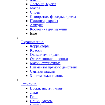
Лосьоны, муссы
Масла
Спреи
Сыворотки, флюиды, кремы
Пилинги, скрабы
Ампулы
Косметика для мужчин
Еще
Окрашивание
Корректоры
Краски
Окислители краски
Осветляющие порошки
Маски оттеночные
Пигменты прямого действия
Смывки краски
Защита кожи головы
Стайлинг
Воски, пасты, глины
Лаки
Гели
Пенки, муссы