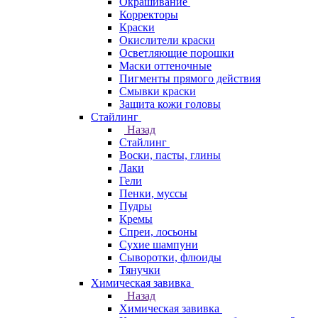
Окрашивание
Корректоры
Краски
Окислители краски
Осветляющие порошки
Маски оттеночные
Пигменты прямого действия
Смывки краски
Защита кожи головы
Стайлинг
Назад
Стайлинг
Воски, пасты, глины
Лаки
Гели
Пенки, муссы
Пудры
Кремы
Спреи, лосьоны
Сухие шампуни
Сыворотки, флюиды
Тянучки
Химическая завивка
Назад
Химическая завивка