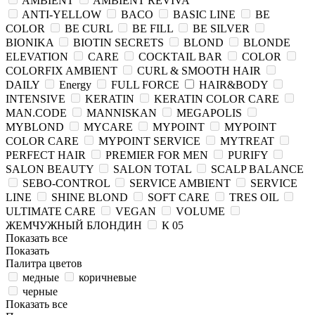
AMBIENT
AMBIENT REVIVA
ANTI-YELLOW
BACO
BASIC LINE
BE
COLOR
BE CURL
BE FILL
BE SILVER
BIONIKA
BIOTIN SECRETS
BLOND
BLONDE
ELEVATION
CARE
COCKTAIL BAR
COLOR
COLORFIX AMBIENT
CURL & SMOOTH HAIR
DAILY
Energy
FULL FORCE
HAIR&BODY
INTENSIVE
KERATIN
KERATIN COLOR CARE
MAN.CODE
MANNISKAN
MEGAPOLIS
MYBLOND
MYCARE
MYPOINT
MYPOINT
COLOR CARE
MYPOINT SERVICE
MYTREAT
PERFECT HAIR
PREMIER FOR MEN
PURIFY
SALON BEAUTY
SALON TOTAL
SCALP BALANCE
SEBO-CONTROL
SERVICE AMBIENT
SERVICE
LINE
SHINE BLOND
SOFT CARE
TRES OIL
ULTIMATE CARE
VEGAN
VOLUME
ЖЕМЧУЖНЫЙ БЛОНДИН
К 05
Показать все
Показать
Палитра цветов
медные
коричневые
черные
Показать все