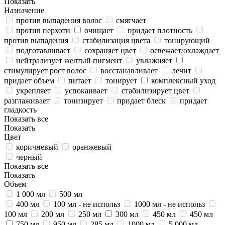
Показать
Назначение
против выпадения волос
смягчает
против перхоти
очищает
придает плотность
против выпадения
стабилизация цвета
тонирующий
подготавливает
сохраняет цвет
освежает/охлаждает
нейтрализует желтый пигмент
увлажняет
стимулирует рост волос
восстанавливает
лечит
придает объем
питает
тонирует
комплексный уход
укрепляет
успокаивает
стабилизирует цвет
разглаживает
тонизирует
придает блеск
придает
гладкость
Показать все
Показать
Цвет
коричневый
оранжевый
черный
Показать все
Показать
Объем
1 000 мл
500 мл
400 мл
100 мл - не использ
1000 мл - не использ
100 мл
200 мл
250 мл
300 мл
450 мл
450 мл
750 мл
950 мл
285 мл
1000 мл
5 000 мл