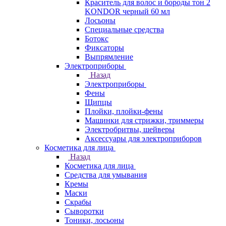
Краситель для волос и бороды тон 2
KONDOR черный 60 мл
Лосьоны
Специальные средства
Ботокс
Фиксаторы
Выпрямление
Электроприборы
Назад
Электроприборы
Фены
Щипцы
Плойки, плойки-фены
Машинки для стрижки, триммеры
Электробритвы, шейверы
Аксессуары для электроприборов
Косметика для лица
Назад
Косметика для лица
Средства для умывания
Кремы
Маски
Скрабы
Сыворотки
Тоники, лосьоны