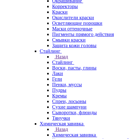
Окрашивание
Корректоры
Краски
Окислители краски
Осветляющие порошки
Маски оттеночные
Пигменты прямого действия
Смывки краски
Защита кожи головы
Стайлинг
Назад
Стайлинг
Воски, пасты, глины
Лаки
Гели
Пенки, муссы
Пудры
Кремы
Спреи, лосьоны
Сухие шампуни
Сыворотки, флюиды
Тянучки
Химическая завивка
Назад
Химическая завивка