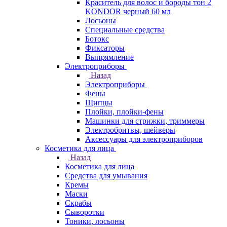
Краситель для волос и бороды тон 2
KONDOR черный 60 мл
Лосьоны
Специальные средства
Ботокс
Фиксаторы
Выпрямление
Электроприборы
Назад
Электроприборы
Фены
Щипцы
Плойки, плойки-фены
Машинки для стрижки, триммеры
Электробритвы, шейверы
Аксессуары для электроприборов
Косметика для лица
Назад
Косметика для лица
Средства для умывания
Кремы
Маски
Скрабы
Сыворотки
Тоники, лосьоны