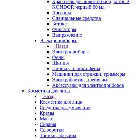
Краситель для волос и бороды тон 2
KONDOR черный 60 мл
Лосьоны
Специальные средства
Ботокс
Фиксаторы
Выпрямление
Электроприборы
Назад
Электроприборы
Фены
Щипцы
Плойки, плойки-фены
Машинки для стрижки, триммеры
Электробритвы, шейверы
Аксессуары для электроприборов
Косметика для лица
Назад
Косметика для лица
Средства для умывания
Кремы
Маски
Скрабы
Сыворотки
Тоники, лосьоны