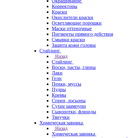
Окрашивание
Корректоры
Краски
Окислители краски
Осветляющие порошки
Маски оттеночные
Пигменты прямого действия
Смывки краски
Защита кожи головы
Стайлинг
Назад
Стайлинг
Воски, пасты, глины
Лаки
Гели
Пенки, муссы
Пудры
Кремы
Спреи, лосьоны
Сухие шампуни
Сыворотки, флюиды
Тянучки
Химическая завивка
Назад
Химическая завивка