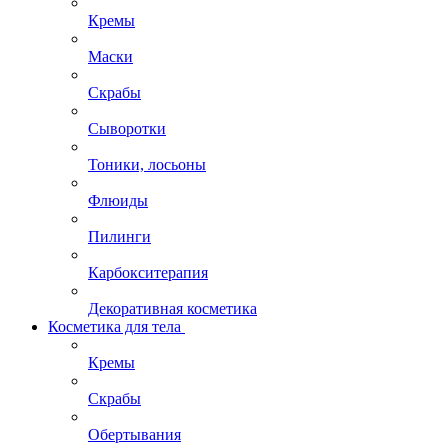
Кремы
Маски
Скрабы
Сыворотки
Тоники, лосьоны
Флюиды
Пилинги
Карбокситерапия
Декоративная косметика
Косметика для тела
Кремы
Скрабы
Обертывания