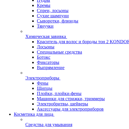
Пудры
Кремы
Спреи, лосьоны
Сухие шампуни
Сыворотки, флюиды
Тянучки
Химическая завивка
Краситель для волос и бороды тон 2 KONDO
Лосьоны
Специальные средства
Ботокс
Фиксаторы
Выпрямление
Электроприборы
Фены
Щипцы
Плойки, плойки-фены
Машинки для стрижки, триммеры
Электробритвы, шейверы
Аксессуары для электроприборов
Косметика для лица
Средства для умывания