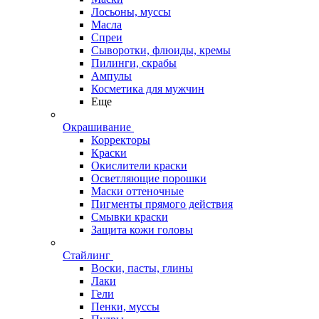
Лосьоны, муссы
Масла
Спреи
Сыворотки, флюиды, кремы
Пилинги, скрабы
Ампулы
Косметика для мужчин
Еще
Окрашивание
Корректоры
Краски
Окислители краски
Осветляющие порошки
Маски оттеночные
Пигменты прямого действия
Смывки краски
Защита кожи головы
Стайлинг
Воски, пасты, глины
Лаки
Гели
Пенки, муссы