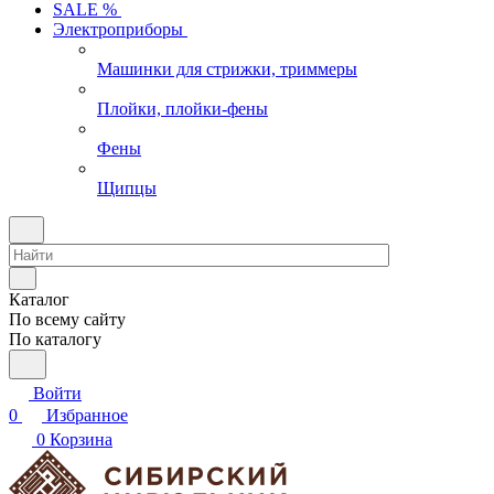
SALE %
Электроприборы
Машинки для стрижки, триммеры
Плойки, плойки-фены
Фены
Щипцы
Каталог
По всему сайту
По каталогу
Войти
0
Избранное
0
Корзина