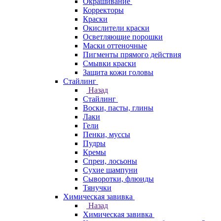
Окрашивание
Корректоры
Краски
Окислители краски
Осветляющие порошки
Маски оттеночные
Пигменты прямого действия
Смывки краски
Защита кожи головы
Стайлинг
Назад
Стайлинг
Воски, пасты, глины
Лаки
Гели
Пенки, муссы
Пудры
Кремы
Спреи, лосьоны
Сухие шампуни
Сыворотки, флюиды
Тянучки
Химическая завивка
Назад
Химическая завивка