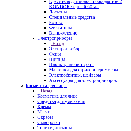
Краситель для волос и бороды тон 2
KONDOR черный 60 мл
Лосьоны
Специальные средства
Ботокс
Фиксаторы
Выпрямление
Электроприборы
Назад
Электроприборы
Фены
Щипцы
Плойки, плойки-фены
Машинки для стрижки, триммеры
Электробритвы, шейверы
Аксессуары для электроприборов
Косметика для лица
Назад
Косметика для лица
Средства для умывания
Кремы
Маски
Скрабы
Сыворотки
Тоники, лосьоны