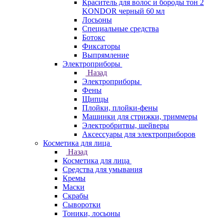
Краситель для волос и бороды тон 2
KONDOR черный 60 мл
Лосьоны
Специальные средства
Ботокс
Фиксаторы
Выпрямление
Электроприборы
Назад
Электроприборы
Фены
Щипцы
Плойки, плойки-фены
Машинки для стрижки, триммеры
Электробритвы, шейверы
Аксессуары для электроприборов
Косметика для лица
Назад
Косметика для лица
Средства для умывания
Кремы
Маски
Скрабы
Сыворотки
Тоники, лосьоны