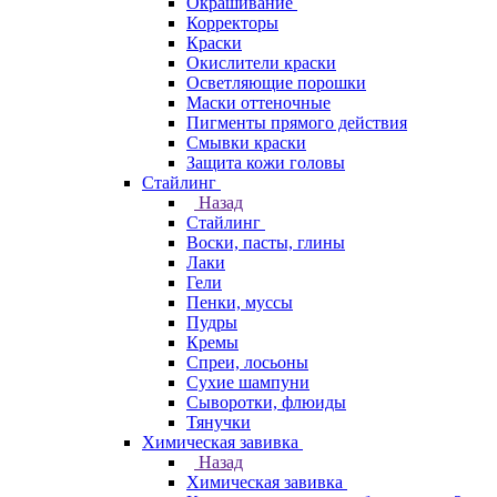
Окрашивание
Корректоры
Краски
Окислители краски
Осветляющие порошки
Маски оттеночные
Пигменты прямого действия
Смывки краски
Защита кожи головы
Стайлинг
Назад
Стайлинг
Воски, пасты, глины
Лаки
Гели
Пенки, муссы
Пудры
Кремы
Спреи, лосьоны
Сухие шампуни
Сыворотки, флюиды
Тянучки
Химическая завивка
Назад
Химическая завивка