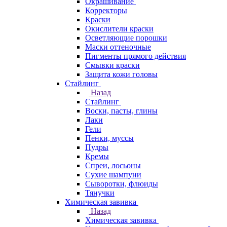
Окрашивание
Корректоры
Краски
Окислители краски
Осветляющие порошки
Маски оттеночные
Пигменты прямого действия
Смывки краски
Защита кожи головы
Стайлинг
Назад
Стайлинг
Воски, пасты, глины
Лаки
Гели
Пенки, муссы
Пудры
Кремы
Спреи, лосьоны
Сухие шампуни
Сыворотки, флюиды
Тянучки
Химическая завивка
Назад
Химическая завивка