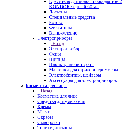
Краситель для волос и бороды тон 2
KONDOR черный 60 мл
Лосьоны
Специальные средства
Ботокс
Фиксаторы
Выпрямление
Электроприборы
Назад
Электроприборы
Фены
Щипцы
Плойки, плойки-фены
Машинки для стрижки, триммеры
Электробритвы, шейверы
Аксессуары для электроприборов
Косметика для лица
Назад
Косметика для лица
Средства для умывания
Кремы
Маски
Скрабы
Сыворотки
Тоники, лосьоны