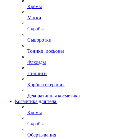
Кремы
Маски
Скрабы
Сыворотки
Тоники, лосьоны
Флюиды
Пилинги
Карбокситерапия
Декоративная косметика
Косметика для тела
Кремы
Скрабы
Обертывания