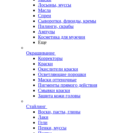
Лосьоны, муссы
Масла
Спреи
Сыворотки, флюиды, кремы
Пилинги, скрабы
Ампулы
Косметика для мужчин
Еще
Окрашивание
Корректоры
Краски
Окислители краски
Осветляющие порошки
Маски оттеночные
Пигменты прямого действия
Смывки краски
Защита кожи головы
Стайлинг
Воски, пасты, глины
Лаки
Гели
Пенки, муссы