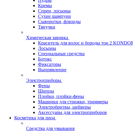
Пудры
Кремы
Спреи, лосьоны
Сухие шампуни
Сыворотки, флюиды
Тянучки
Химическая завивка
Краситель для волос и бороды тон 2 KONDO
Лосьоны
Специальные средства
Ботокс
Фиксаторы
Выпрямление
Электроприборы
Фены
Щипцы
Плойки, плойки-фены
Машинки для стрижки, триммеры
Электробритвы, шейверы
Аксессуары для электроприборов
Косметика для лица
Средства для умывания