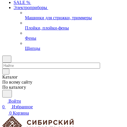
SALE %
Электроприборы
Машинки для стрижки, триммеры
Плойки, плойки-фены
Фены
Щипцы
Каталог
По всему сайту
По каталогу
Войти
0
Избранное
0
Корзина