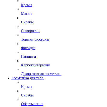
Кремы
Маски
Скрабы
Сыворотки
Тоники, лосьоны
Флюиды
Пилинги
Карбокситерапия
Декоративная косметика
Косметика для тела
Кремы
Скрабы
Обертывания