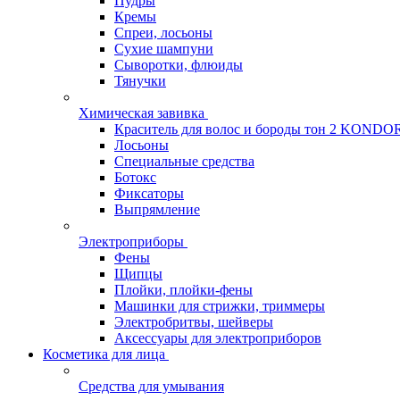
Пудры
Кремы
Спреи, лосьоны
Сухие шампуни
Сыворотки, флюиды
Тянучки
Химическая завивка
Краситель для волос и бороды тон 2 KONDO
Лосьоны
Специальные средства
Ботокс
Фиксаторы
Выпрямление
Электроприборы
Фены
Щипцы
Плойки, плойки-фены
Машинки для стрижки, триммеры
Электробритвы, шейверы
Аксессуары для электроприборов
Косметика для лица
Средства для умывания