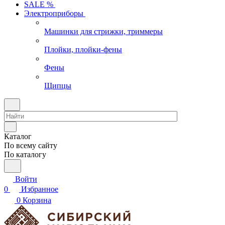
SALE %
Электроприборы
Машинки для стрижки, триммеры
Плойки, плойки-фены
Фены
Щипцы
Каталог
По всему сайту
По каталогу
Войти
0
Избранное
0
Корзина