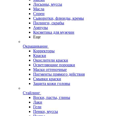
Лосьоны, муссы
Масла
Спреи
Сыворотки, флюиды, кремы
Пилинги, скрабы
Ампулы
Косметика для мужчин
Еще
Окрашивание
Корректоры
Краски
Окислители краски
Осветляющие порошки
Маски оттеночные
Пигменты прямого действия
Смывки краски
Защита кожи головы
Стайлинг
Воски, пасты, глины
Лаки
Гели
Пенки, муссы