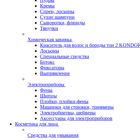
Пудры
Кремы
Спреи, лосьоны
Сухие шампуни
Сыворотки, флюиды
Тянучки
Химическая завивка
Краситель для волос и бороды тон 2 KONDO
Лосьоны
Специальные средства
Ботокс
Фиксаторы
Выпрямление
Электроприборы
Фены
Щипцы
Плойки, плойки-фены
Машинки для стрижки, триммеры
Электробритвы, шейверы
Аксессуары для электроприборов
Косметика для лица
Средства для умывания