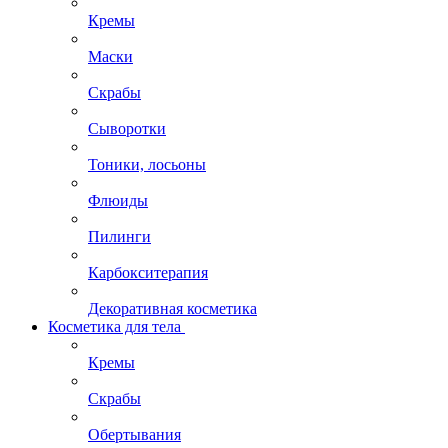
Кремы
Маски
Скрабы
Сыворотки
Тоники, лосьоны
Флюиды
Пилинги
Карбокситерапия
Декоративная косметика
Косметика для тела
Кремы
Скрабы
Обертывания