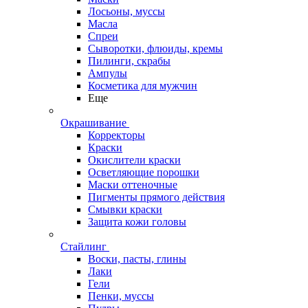
Лосьоны, муссы
Масла
Спреи
Сыворотки, флюиды, кремы
Пилинги, скрабы
Ампулы
Косметика для мужчин
Еще
Окрашивание
Корректоры
Краски
Окислители краски
Осветляющие порошки
Маски оттеночные
Пигменты прямого действия
Смывки краски
Защита кожи головы
Стайлинг
Воски, пасты, глины
Лаки
Гели
Пенки, муссы