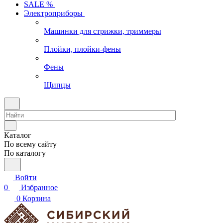
SALE %
Электроприборы
Машинки для стрижки, триммеры
Плойки, плойки-фены
Фены
Щипцы
Каталог
По всему сайту
По каталогу
Войти
0
Избранное
0
Корзина