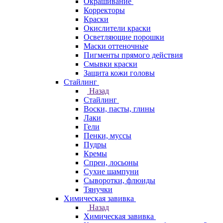
Окрашивание
Корректоры
Краски
Окислители краски
Осветляющие порошки
Маски оттеночные
Пигменты прямого действия
Смывки краски
Защита кожи головы
Стайлинг
Назад
Стайлинг
Воски, пасты, глины
Лаки
Гели
Пенки, муссы
Пудры
Кремы
Спреи, лосьоны
Сухие шампуни
Сыворотки, флюиды
Тянучки
Химическая завивка
Назад
Химическая завивка