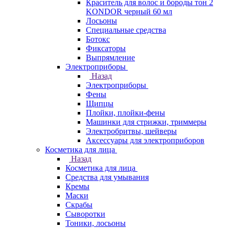
Краситель для волос и бороды тон 2
KONDOR черный 60 мл
Лосьоны
Специальные средства
Ботокс
Фиксаторы
Выпрямление
Электроприборы
Назад
Электроприборы
Фены
Щипцы
Плойки, плойки-фены
Машинки для стрижки, триммеры
Электробритвы, шейверы
Аксессуары для электроприборов
Косметика для лица
Назад
Косметика для лица
Средства для умывания
Кремы
Маски
Скрабы
Сыворотки
Тоники, лосьоны