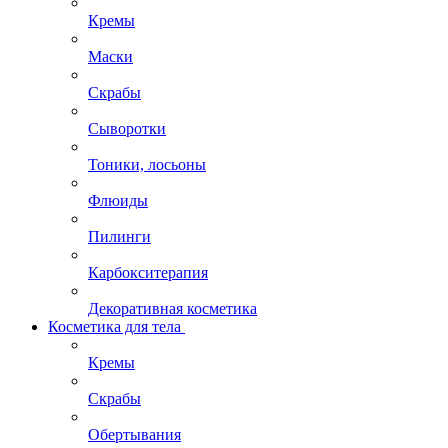
Кремы
Маски
Скрабы
Сыворотки
Тоники, лосьоны
Флюиды
Пилинги
Карбокситерапия
Декоративная косметика
Косметика для тела
Кремы
Скрабы
Обертывания