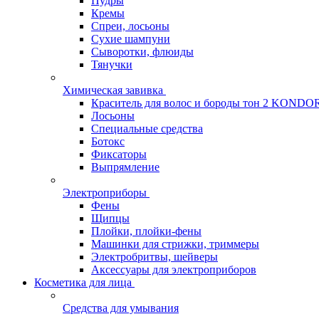
Пудры
Кремы
Спреи, лосьоны
Сухие шампуни
Сыворотки, флюиды
Тянучки
Химическая завивка
Краситель для волос и бороды тон 2 KONDO
Лосьоны
Специальные средства
Ботокс
Фиксаторы
Выпрямление
Электроприборы
Фены
Щипцы
Плойки, плойки-фены
Машинки для стрижки, триммеры
Электробритвы, шейверы
Аксессуары для электроприборов
Косметика для лица
Средства для умывания