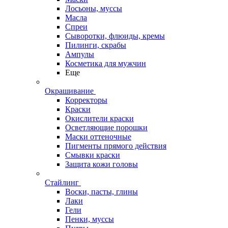
Лосьоны, муссы
Масла
Спреи
Сыворотки, флюиды, кремы
Пилинги, скрабы
Ампулы
Косметика для мужчин
Еще
Окрашивание
Корректоры
Краски
Окислители краски
Осветляющие порошки
Маски оттеночные
Пигменты прямого действия
Смывки краски
Защита кожи головы
Стайлинг
Воски, пасты, глины
Лаки
Гели
Пенки, муссы