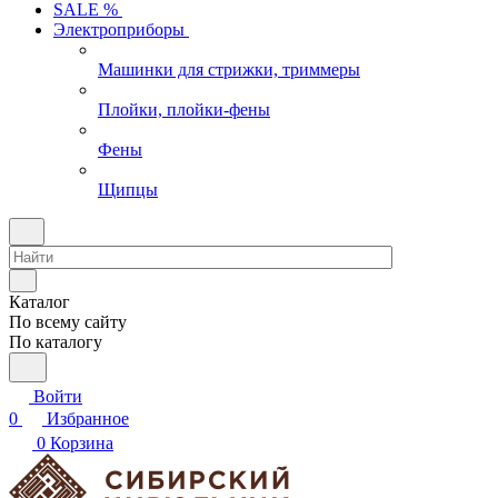
SALE %
Электроприборы
Машинки для стрижки, триммеры
Плойки, плойки-фены
Фены
Щипцы
Каталог
По всему сайту
По каталогу
Войти
0
Избранное
0
Корзина