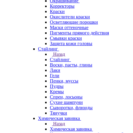
Окрашивание
Корректоры
Краски
Окислители краски
Осветляющие порошки
Маски оттеночные
Пигменты прямого действия
Смывки краски
Защита кожи головы
Стайлинг
Назад
Стайлинг
Воски, пасты, глины
Лаки
Гели
Пенки, муссы
Пудры
Кремы
Спреи, лосьоны
Сухие шампуни
Сыворотки, флюиды
Тянучки
Химическая завивка
Назад
Химическая завивка