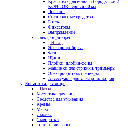
Краситель для волос и бороды тон 2
KONDOR черный 60 мл
Лосьоны
Специальные средства
Ботокс
Фиксаторы
Выпрямление
Электроприборы
Назад
Электроприборы
Фены
Щипцы
Плойки, плойки-фены
Машинки для стрижки, триммеры
Электробритвы, шейверы
Аксессуары для электроприборов
Косметика для лица
Назад
Косметика для лица
Средства для умывания
Кремы
Маски
Скрабы
Сыворотки
Тоники, лосьоны