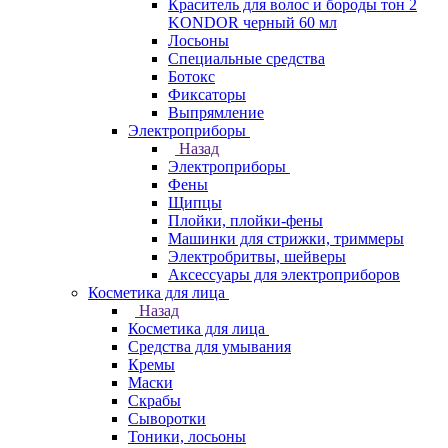
Краситель для волос и бороды тон 2
KONDOR черный 60 мл
Лосьоны
Специальные средства
Ботокс
Фиксаторы
Выпрямление
Электроприборы
Назад
Электроприборы
Фены
Щипцы
Плойки, плойки-фены
Машинки для стрижки, триммеры
Электробритвы, шейверы
Аксессуары для электроприборов
Косметика для лица
Назад
Косметика для лица
Средства для умывания
Кремы
Маски
Скрабы
Сыворотки
Тоники, лосьоны