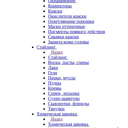
Окрашивание
Корректоры
Краски
Окислители краски
Осветляющие порошки
Маски оттеночные
Пигменты прямого действия
Смывки краски
Защита кожи головы
Стайлинг
Назад
Стайлинг
Воски, пасты, глины
Лаки
Гели
Пенки, муссы
Пудры
Кремы
Спреи, лосьоны
Сухие шампуни
Сыворотки, флюиды
Тянучки
Химическая завивка
Назад
Химическая завивка