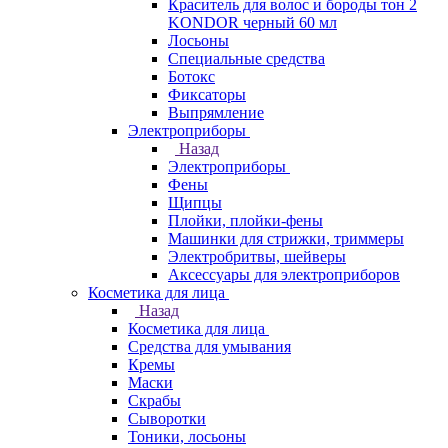
Краситель для волос и бороды тон 2
KONDOR черный 60 мл
Лосьоны
Специальные средства
Ботокс
Фиксаторы
Выпрямление
Электроприборы
Назад
Электроприборы
Фены
Щипцы
Плойки, плойки-фены
Машинки для стрижки, триммеры
Электробритвы, шейверы
Аксессуары для электроприборов
Косметика для лица
Назад
Косметика для лица
Средства для умывания
Кремы
Маски
Скрабы
Сыворотки
Тоники, лосьоны