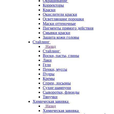
Окрашивание
Корректоры
Краски
Окислители краски
Осветляющие порошки
Маски оттеночные
Пигменты прямого действия
Смывки краски
Защита кожи головы
Стайлинг
Назад
Стайлинг
Воски, пасты, глины
Лаки
Гели
Пенки, муссы
Пудры
Кремы
Спреи, лосьоны
Сухие шампуни
Сыворотки, флюиды
Тянучки
Химическая завивка
Назад
Химическая завивка