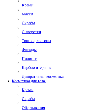
Кремы
Маски
Скрабы
Сыворотки
Тоники, лосьоны
Флюиды
Пилинги
Карбокситерапия
Декоративная косметика
Косметика для тела
Кремы
Скрабы
Обертывания