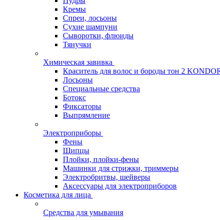
Пудры
Кремы
Спреи, лосьоны
Сухие шампуни
Сыворотки, флюиды
Тянучки
Химическая завивка
Краситель для волос и бороды тон 2 KONDO
Лосьоны
Специальные средства
Ботокс
Фиксаторы
Выпрямление
Электроприборы
Фены
Щипцы
Плойки, плойки-фены
Машинки для стрижки, триммеры
Электробритвы, шейверы
Аксессуары для электроприборов
Косметика для лица
Средства для умывания