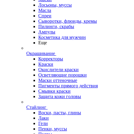
Лосьоны, муссы
Масла
Спреи
Сыворотки, флюиды, кремы
Пилинги, скрабы
Ампулы
Косметика для мужчин
Еще
Окрашивание
Корректоры
Краски
Окислители краски
Осветляющие порошки
Маски оттеночные
Пигменты прямого действия
Смывки краски
Защита кожи головы
Стайлинг
Воски, пасты, глины
Лаки
Гели
Пенки, муссы