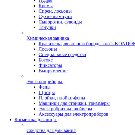
Пудры
Кремы
Спреи, лосьоны
Сухие шампуни
Сыворотки, флюиды
Тянучки
Химическая завивка
Краситель для волос и бороды тон 2 KONDO
Лосьоны
Специальные средства
Ботокс
Фиксаторы
Выпрямление
Электроприборы
Фены
Щипцы
Плойки, плойки-фены
Машинки для стрижки, триммеры
Электробритвы, шейверы
Аксессуары для электроприборов
Косметика для лица
Средства для умывания