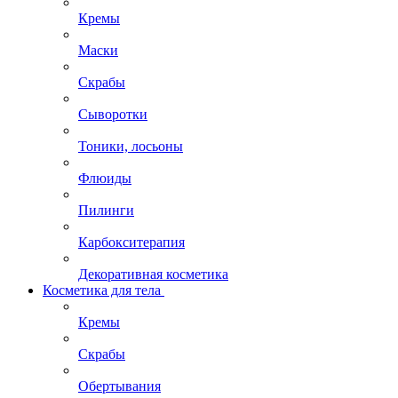
Кремы
Маски
Скрабы
Сыворотки
Тоники, лосьоны
Флюиды
Пилинги
Карбокситерапия
Декоративная косметика
Косметика для тела
Кремы
Скрабы
Обертывания