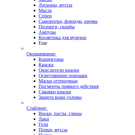
Лосьоны, муссы
Масла
Спреи
Сыворотки, флюиды, кремы
Пилинги, скрабы
Ампулы
Косметика для мужчин
Еще
Окрашивание
Корректоры
Краски
Окислители краски
Осветляющие порошки
Маски оттеночные
Пигменты прямого действия
Смывки краски
Защита кожи головы
Стайлинг
Воски, пасты, глины
Лаки
Гели
Пенки, муссы