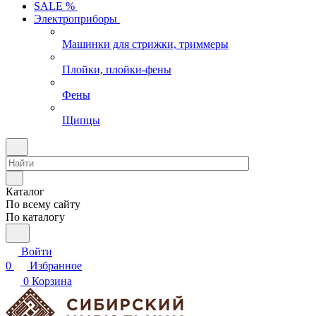
SALE %
Электроприборы
Машинки для стрижки, триммеры
Плойки, плойки-фены
Фены
Щипцы
Каталог
По всему сайту
По каталогу
Войти
0
Избранное
0
Корзина