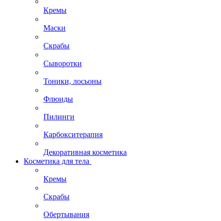
Кремы
Маски
Скрабы
Сыворотки
Тоники, лосьоны
Флюиды
Пилинги
Карбокситерапия
Декоративная косметика
Косметика для тела
Кремы
Скрабы
Обертывания