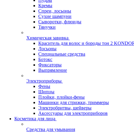
Пудры
Кремы
Спреи, лосьоны
Сухие шампуни
Сыворотки, флюиды
Тянучки
Химическая завивка
Краситель для волос и бороды тон 2 KONDO
Лосьоны
Специальные средства
Ботокс
Фиксаторы
Выпрямление
Электроприборы
Фены
Щипцы
Плойки, плойки-фены
Машинки для стрижки, триммеры
Электробритвы, шейверы
Аксессуары для электроприборов
Косметика для лица
Средства для умывания